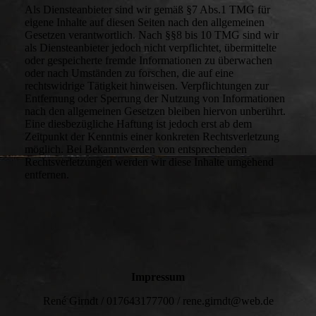
Als Diensteanbieter sind wir gemäß §7 Abs.1 TMG für
eigene Inhalte auf diesen Seiten nach den allgemeinen
Gesetzen verantwortlich. Nach §§8 bis 10 TMG sind wir
als Diensteanbieter jedoch nicht verpflichtet, übermittelte
oder gespeicherte fremde Informationen zu überwachen
oder nach Umständen zu forschen, die auf eine
rechtswidrige Tätigkeit hinweisen. Verpflichtungen zur
Entfernung oder Sperrung der Nutzung von Informationen
nach den allgemeinen Gesetzen bleiben hiervon unberührt.
Eine diesbezügliche Haftung ist jedoch erst ab dem
Zeitpunkt der Kenntnis einer konkreten Rechtsverletzung
möglich. Bei Bekanntwerden von entsprechenden
Rechtsverletzungen werden wir diese Inhalte umgehend
entfernen.
Impressum
René Girndt / 017643177700 / rene.girndt@web.de