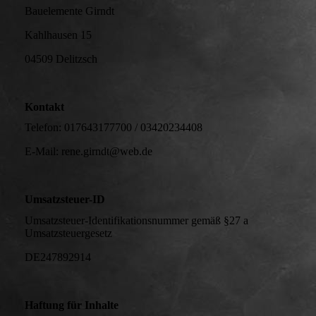
Bauelemente Girndt
Kahlhausen 15
04509 Delitzsch
Kontakt
Telefon: 017643177700 / 03420234408
E-Mail: rene.girndt@web.de
Umsatzsteuer-ID
Umsatzsteuer-Identifikationsnummer gemäß §27 a
Umsatzsteuergesetz
DE247892914
Haftung für Inhalte