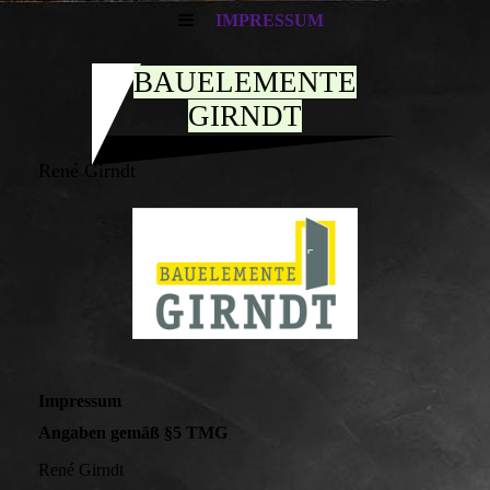
IMPRESSUM
BAUELEMENTE
GIRNDT
René Girndt
Impressum
Angaben gemäß §5 TMG
René Girndt